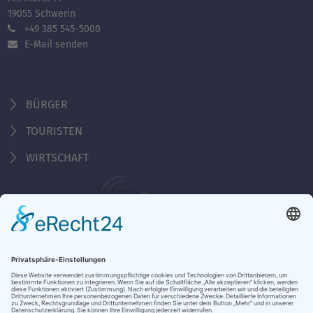
19055 Schwerin
+49 385 545-5000
E-Mail senden
BÜRGER
TOURISTEN
WIRTSCHAFT
Behördennummer 115
Öffnungszeiten Tourist-Information
Montag - Freitag 10:00 - 18:00 Uhr
Samstag, Sonntag, Feiertag 10:00 - 15:00 Uhr