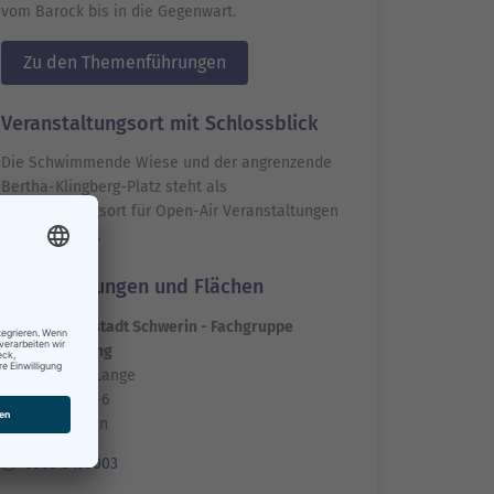
vom Barock bis in die Gegenwart.
Zu den Themenführungen
Veranstaltungsort mit Schlossblick
Die Schwimmende Wiese und der angrenzende
Bertha-Klingberg-Platz steht als
Veranstaltungsort für Open-Air Veranstaltungen
zur Verfügung.
Veranstaltungen und Flächen
Landeshauptstadt Schwerin - Fachgruppe
Stadtmarketing
Frau Simone Lange
Am Packhof 2-6
19055 Schwerin
0385 5455003