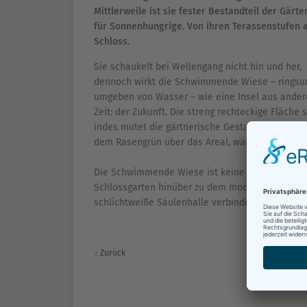
Mittlerweile ist sie fester Bestandteil der Gär
für Sonnenhungrige. Von ihren Terassenstufen 
Schloss.
Sie schaukelt bei Wellengang nicht hin und her,
dennoch wirkt die Schwimmende Wiese – rings
umgeben von Wasser – wie eine Insel aus ander
Zeit: der Zukunft. Die streng rechteckige Fläche
indes mutet die gärtnerische Gestaltung an: Sa
dem Rasengrün über das Areal, während das Was
Die Schwimmende Wiese ist keine „einsame Inse
Schlossgarten hinüber zu dem modernen Ruhepol
schlichtweiße Säulenhalle verbindet den Bertha
Zurück