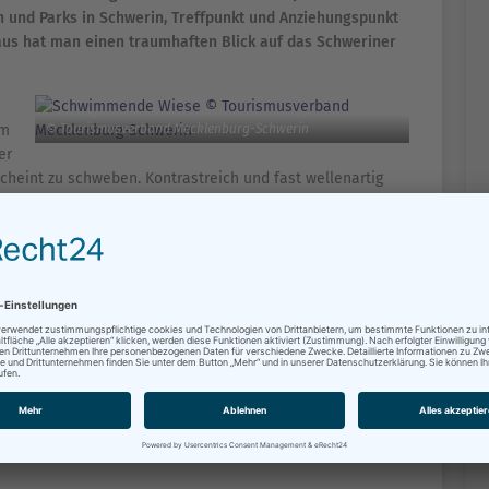
ten und Parks in Schwerin, Treffpunkt und Anziehungspunkt
aus hat man einen traumhaften Blick auf das Schweriner
um
© Tourismusverband Mecklenburg-Schwerin
er
 scheint zu schweben. Kontrastreich und fast wellenartig
nft geschwungene Blumenhügel erstrecken sich zwischen
ser des Burgsees die Uferkanten umspielt.
l“. Kleine Brücken führen aus dem Schweriner
 mit Bänken, Liegeflächen und Wassertreppen; eine
-Klingberg-Platz mit dem Sonnenliegeplatz.
Seite drucken