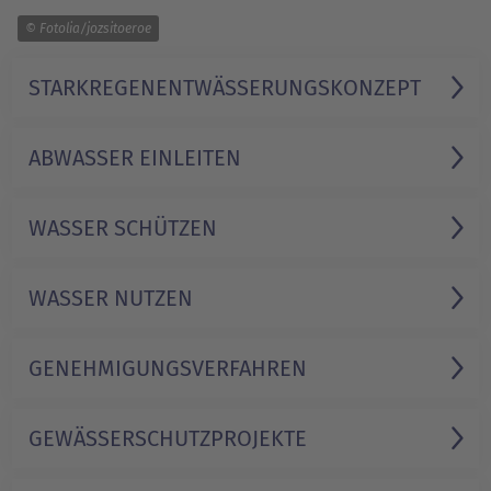
1/1
© Fotolia/jozsitoeroe
STARKREGEN­ENTWÄSSERUNGS­KONZEPT
ABWASSER EINLEITEN
WASSER SCHÜTZEN
WASSER NUTZEN
GENEHMIGUNGS­VERFAHREN
GEWÄSSERSCHUTZ­PROJEKTE