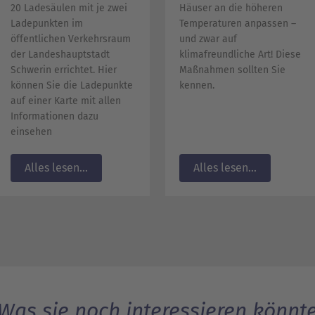
20 Ladesäulen mit je zwei
Häuser an die höheren
Ladepunkten im
Temperaturen anpassen –
öffentlichen Verkehrsraum
und zwar auf
der Landeshauptstadt
klimafreundliche Art! Diese
Schwerin errichtet. Hier
Maßnahmen sollten Sie
können Sie die Ladepunkte
kennen.
auf einer Karte mit allen
Informationen dazu
einsehen
Alles lesen...
Alles lesen...
Was sie noch interessieren könnt