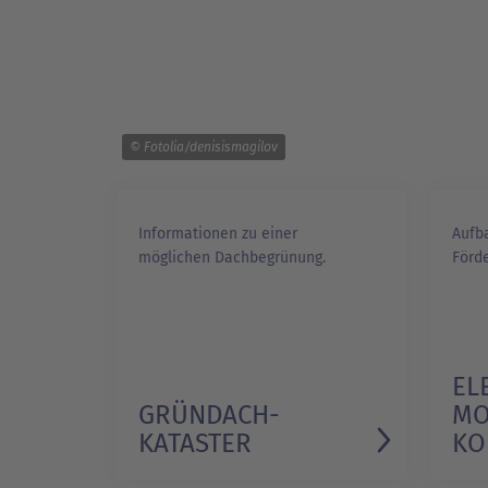
© Fotolia/denisismagilov
Informationen zu einer
Aufba
möglichen Dachbegrünung.
Förd
EL
GRÜNDACH-
MO
KATASTER
KO