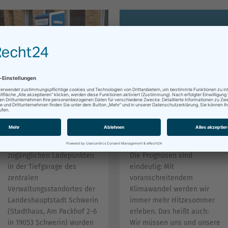
Elektroladesäulen in
Von Hitze bis
Schwerin
Starkregen: Machen Sie
Ihr Haus klimafit!
Neben 10 öffentlich
zugänglichen Ladepunkten
Die Prognosen sind
in der Tiefgarage des
eindeutig: Mit
zentralen
voranschreitendem
Verwaltungsstandortes der
Klimawandel werden wir
Landeshauptstadt Schwerin
immer mehr Hitzesommer
(Stadthaus, Am Packhof 2-6
erleben. Das heißt auch:
in 19053 Schwerin) wurden
Wir müssen uns und unsere