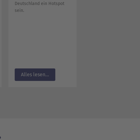
Deutschland ein Hotspot
Hitzewellen getroffen
sein.
werden? Das
Umweltbundesamt ist
diesen Fragen
nachgegangen.
Alles lesen...
Alles lesen...
e