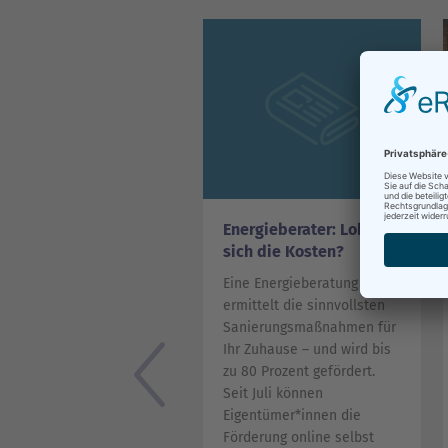
Energieberater: Lohnen
sich die Kosten?
Eine Energieberatung
ermittelt die sinnvollsten
Sanie­rungsmaßnahmen für
Ihr Zuhause – und wird bis
zu 80 Prozent gefördert.
Seit Juli können
Eigentümer*in­nen die
Förderung online selbst