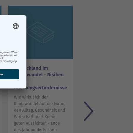
Deutschland im
Klimawandel und
Klimawandel - Risiken
Gesundheit
und
Welche Auswirkungen ka
Handlungserfordernisse
der Wandel des Klimas a
Wie wirkt sich der
die menschliche
Klimawandel auf die Natur,
Gesundheit haben? Wer
den Alltag, Gesundheit und
kann besonders betroffe
Wirtschaft aus? Keine
sein? Welche Maßnahme
guten Aussichten - Ende
sollten bei extremen
des Jahrhunderts kann
Wetterereignissen, wie