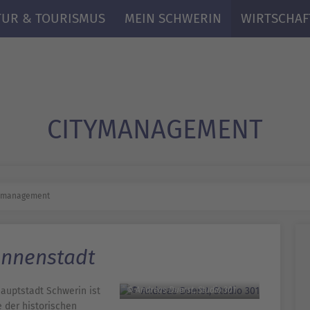
TUR & TOURISMUS
MEIN SCHWERIN
WIRTSCHAF
CITY­MANAGEMENT
y­management
 Innenstadt
auptstadt Schwerin ist
© Andreas Duerst, Studio 301
e der historischen